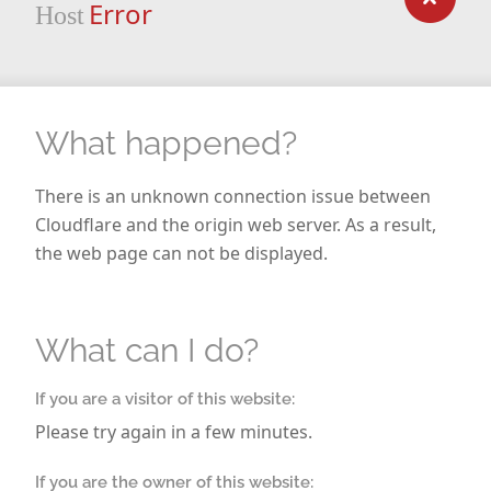
Error
Host
Der Name „Polterabend“ leitet sich vom Wort
poltern
ab – denn an diesem Abend wird bewusst Porzellan
zerschlagen. Nach altem Volksglauben soll der dabei
entstehende Lärm böse Geister vertreiben und dem
Brautpaar Glück für die gemeinsame Zukunft
What happened?
bringen.
There is an unknown connection issue between
Wichtig dabei:
Glas und Spiegel dürfen nicht
Cloudflare and the origin web server. As a result,
zerschlagen werden
. Sie gelten als Unglücksbringer
the web page can not be displayed.
und sind deshalb vom Poltern ausdrücklich
ausgeschlossen.
What can I do?
Gemeinsam Scherben beseitigen – Symbol für die Ehe
Nach dem Poltern räumen Braut und Bräutigam die
If you are a visitor of this website:
Scherben gemeinsam auf. Dieses Ritual steht
Please try again in a few minutes.
sinnbildlich für das spätere Eheleben: Probleme
werden zusammen bewältigt, Verantwortung wird
If you are the owner of this website: