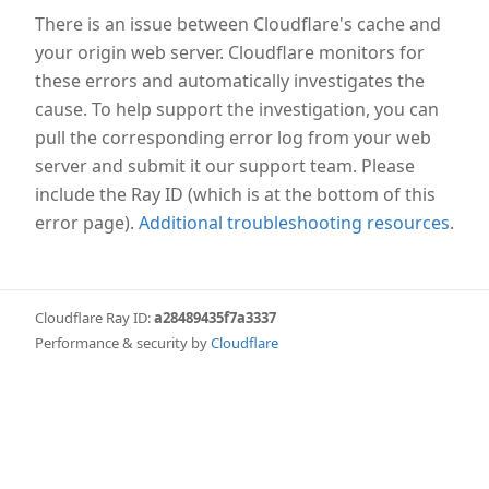
geteilt und nur als Team kommt man voran.
There is an issue between Cloudflare's cache and
Gerade dieser Moment macht den Polterabend für
your origin web server. Cloudflare monitors for
viele Paare besonders wertvoll, denn er verbindet
these errors and automatically investigates the
Geselligkeit mit einer tiefen symbolischen Bedeutung.
cause. To help support the investigation, you can
pull the corresponding error log from your web
server and submit it our support team. Please
Der Polterabend heute
include the Ray ID (which is at the bottom of this
In der heutigen Zeit wird der Polterabend meist
error page).
Additional troubleshooting resources
.
ungezwungen gefeiert. Es gibt einfache Speisen,
Getränke und viel Raum für Gespräche. Im
Mittelpunkt stehen weniger Programmpunkte als
vielmehr das gemeinsame Zusammensein.
Cloudflare Ray ID:
a28489435f7a3337
Performance & security by
Cloudflare
Ob traditionell mit viel Porzellan oder modern in
kleiner Runde – der Polterabend ist ein Brauch, der
Gemeinschaft schafft und das Brautpaar auf seinem
Weg in die Ehe begleitet.