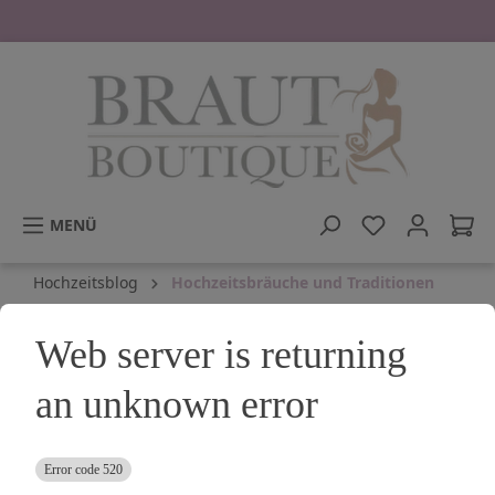
tinhalt springen
MENÜ
Hochzeitsblog
Hochzeitsbräuche und Traditionen
30.07.16
Web server is returning
an unknown error
← Zurück zum Hochzeitsblog
Der Polterabend
Error code 520