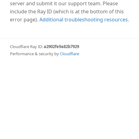
server and submit it our support team. Please
Botthoff
include the Ray ID (which is at the bottom of this
error page).
Additional troubleshooting resources
.
Im Jahr 2005 übernahm Diana Künne die
Braut Boutique und verlegte den Sitz nach
Schwedt in der Uckermark. Dort wuchs das
Sortiment weiter, und zahlreiche neue
Cloudflare Ray ID:
a2902fe9a82b7929
Lieferanten kamen hinzu. 2007 eröffneten wir
Performance & security by
Cloudflare
zusätzlich ein Ladengeschäft, das unsere
Boutique regional weiter etablierte.
Heute: Innovation trifft Tradition
Spezialist für Brautschuhe, Schmuck und
Accessoires
2016 übernahm Mirko Künne die Braut
Boutique und richtete den Fokus konsequent