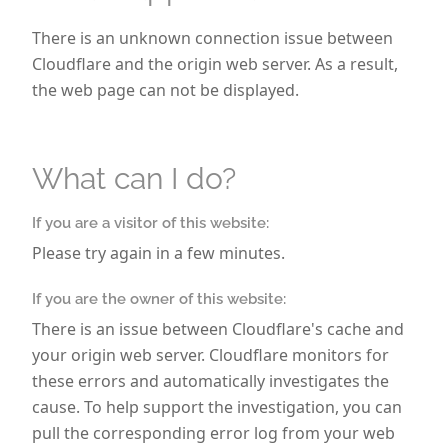
Von den Anfängen bis heute
There is an unknown connection issue between
Cloudflare and the origin web server. As a result,
the web page can not be displayed.
Gegründet im Oktober 2003 von der Familie
Meinert in Stuttgart, war die Braut Boutique
einer der ersten Onlineshops für Brautmode,
What can I do?
Brautschuhe und Accessoires in Deutschland
– und vielleicht sogar in ganz Europa. Unser
ursprüngliches Sortiment umfasste:
If you are a visitor of this website:
Please try again in a few minutes.
Brautschuhe von Elsa Coloured Shoes,
Rainbow Club und Pink
If you are the owner of this website:
Brautschmuck von Emmerling und
There is an issue between Cloudflare's cache and
Weise
your origin web server. Cloudflare monitors for
Brautwäsche von Poirier
these errors and automatically investigates the
cause. To help support the investigation, you can
Bräutigammode wie Schuhe von
Hamlet, Hochzeitsanzüge und Westen
pull the corresponding error log from your web
von Masterhand sowie Hemden von