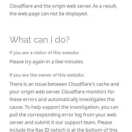
alles, was Sie wissen müssen, um Ihren
Cloudflare and the origin web server. As a result,
Ehrentag optimal vorzubereiten und in vollen
the web page can not be displayed.
Zügen zu genießen.
Vorbeischauen lohnt sich!
Unser
What can I do?
Brautmagazin erscheint regelmäßig einmal
pro Woche und bietet Themen, die genau auf
die Interessen unserer Leserinnen
If you are a visitor of this website:
zugeschnitten sind. Dabei orientieren wir uns
Please try again in a few minutes.
an den aktuellen Trends der
Hochzeitsbranche und an
unserem stetig
If you are the owner of this website:
wachsenden Sortiment
.
There is an issue between Cloudflare's cache and
your origin web server. Cloudflare monitors for
these errors and automatically investigates the
Noch mehr Inspiration gefällig?
cause. To help support the investigation, you can
Besuchen Sie unsere Social
pull the corresponding error log from your web
Media!
server and submit it our support team. Please
include the Ray ID (which is at the bottom of this