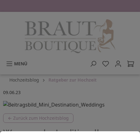
tinhalt springen
MENÜ
Hochzeitsblog
Ratgeber zur Hochzeit
09.06.23
← Zurück zum Hochzeitsblog
Weg von der traditionellen