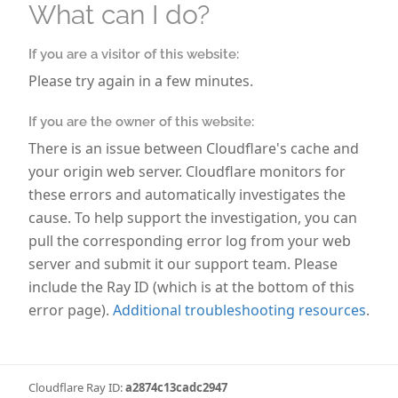
ihre einzigartige Atmosphäre. Besondere Orte,
What can I do?
kulinarische Spezialitäten und kulturelle Highlights
machen den Tag auch für Ihre Gäste zum
If you are a visitor of this website:
unvergesslichen Erlebnis. Damit alles reibungslos
Please try again in a few minutes.
klappt, sollten Sie frühzeitig planen und buchen.
Vielerorts stehen professionelle Hochzeitsplaner zur
If you are the owner of this website:
Verfügung, die auf Wunsch die komplette
There is an issue between Cloudflare's cache and
Organisation für Sie übernehmen.
your origin web server. Cloudflare monitors for
Wie viele Gäste werden zu Mini
these errors and automatically investigates the
Destination Weddings eingeladen?
cause. To help support the investigation, you can
pull the corresponding error log from your web
Weg von der traditionellen Hochzeit - das bedeutet
server and submit it our support team. Please
auch, dass Sie die Gästeliste kurz halten dürfen. Der
include the Ray ID (which is at the bottom of this
finanzielle Aspekt ist hierfür längst nicht das einzige
error page).
Additional troubleshooting resources
.
Argument. Viele Paare wünschen sich für den
wichtigsten Tag in ihrem Leben einfach mehr
Intimität. Sie möchten sich auf sich selbst
konzentrieren, ihre Liebe feiern und diesen Moment
Cloudflare Ray ID:
a2874c13cadc2947