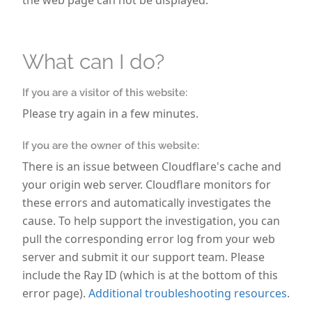
the web page can not be displayed.
Location oder Budget.
Davon sind die meisten Hochzeitsgäste genervt:
What can I do?
Zu lange Wartezeiten ohne Information
Hunger oder schlecht getaktete Essenszeiten
If you are a visitor of this website:
Zu viele Spiele und Überraschungen
Please try again in a few minutes.
Lange oder häufig unterbrechende Reden
Unnötige Pausen im Ablauf
If you are the owner of this website:
Kein Mitternachtssnack
There is an issue between Cloudflare's cache and
Unklarer Tagesablauf
your origin web server. Cloudflare monitors for
Unpassende Musikauswahl
these errors and automatically investigates the
Längere Abwesenheit des Brautpaares
cause. To help support the investigation, you can
Ein übermäßig straffer Zeitplan
pull the corresponding error log from your web
All diese Punkte lassen sich mit einer durchdachten
server and submit it our support team. Please
Planung vermeiden.
include the Ray ID (which is at the bottom of this
error page).
Additional troubleshooting resources
.
Diese 5 Faktoren sorgen für gute Stimmung auf der